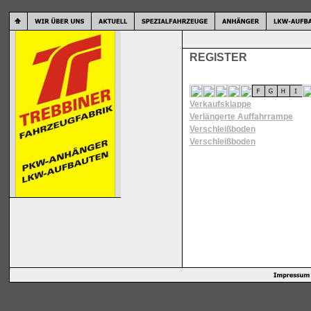
REGISTER
Verkaufsklappe
Verlängerte Auffahrrampe
Verschleißboden
Verschleißboden