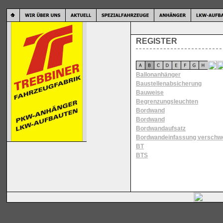
REGISTER
Ballonanhänger
Baustellenabsicherung
Bauweise
Begrenzungsleuchten
Bordwand
Bordwand
Bordwandaufsatz
Bordwandeinfassung verschwe
BT
BTS