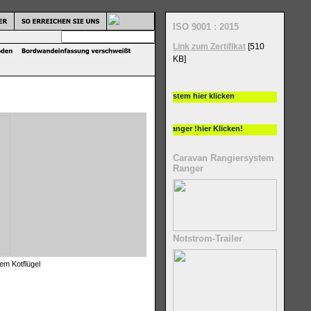
ISO 9001 : 2015
Link zum Zertifikat
[510
KB]
Caravan Rangiersystem
Ranger
Notstrom-Trailer
dem Kotflügel