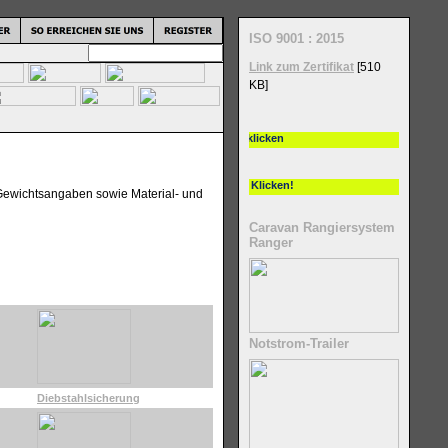
ISO 9001 : 2015
Link zum Zertifikat
[510
KB]
d Gewichtsangaben sowie Material- und
Caravan Rangiersystem
Ranger
Notstrom-Trailer
Diebstahlsicherung