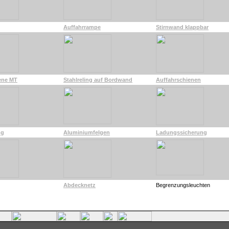
Auffahrrampe
Stirnwand klappbar
ene MT
Stahlreling auf Bordwand
Auffahrschienen
ng
Aluminiumfelgen
Ladungssicherung
Abdecknetz
Begrenzungsleuchten