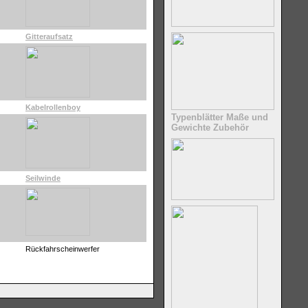
Gitteraufsatz
Kabelrollenboy
Typenblätter Maße und
Gewichte Zubehör
Seilwinde
Rückfahrscheinwerfer