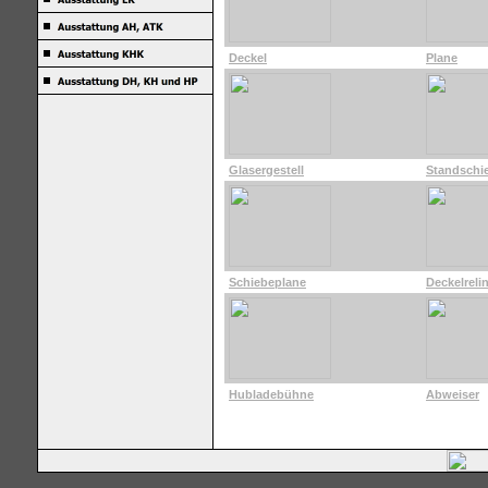
Deckel
Plane
Glasergestell
Standschi
Schiebeplane
Deckelreli
Hubladebühne
Abweiser